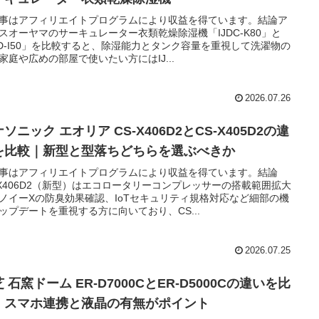
事はアフィリエイトプログラムにより収益を得ています。結論ア
スオーヤマのサーキュレーター衣類乾燥除湿機「IJDC-K80」と
JD-I50」を比較すると、除湿能力とタンク容量を重視して洗濯物の
家庭や広めの部屋で使いたい方にはIJ...
2026.07.26
ソニック エオリア CS-X406D2とCS-X405D2の違
を比較｜新型と型落ちどちらを選ぶべきか
事はアフィリエイトプログラムにより収益を得ています。結論
-X406D2（新型）はエコロータリーコンプレッサーの搭載範囲拡大
ノイーXの防臭効果確認、IoTセキュリティ規格対応など細部の機
ップデートを重視する方に向いており、CS...
2026.07.25
 石窯ドーム ER-D7000CとER-D5000Cの違いを比
｜スマホ連携と液晶の有無がポイント