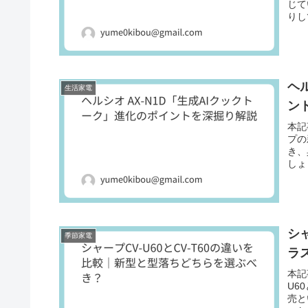
じて
りし
ヘ
生活家電
ン
本記
プの
き、
しょ
シャ
季節家電
ラ
本記
U6
売と