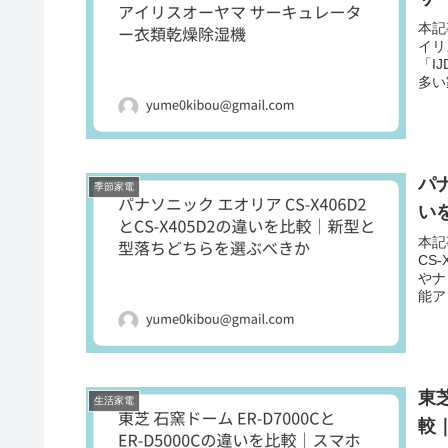
本記
イリ
「I
多い
パナ
季節家電
い
本記
CS
やナ
能ア
東芝
生活家電
較