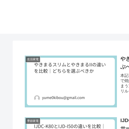
や
生活家電
ぶ
本記
で焼
まう
リル
IJ
季節家電
サ