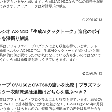
いる方もいるかと思います。今回はAX-N1Cならではの特徴を深掘
てみます。クックトークは対話形式の献立...
2026.07.13
ルシオ AX-N1D「生成AIクックトーク」進化のポイ
トを深掘り解説
事はアフィリエイトプログラムにより収益を得ています。シャー
新型ヘルシオAX-N1Dでは、生成AIクックトークが進化したと聞
具体的に何が変わったのか気になっている方も多いのではないで
うか。今回は新機能を詳しく見ていきます。まか...
2026.07.12
ープ CV-U60とCV-T60の違いを比較｜プラズマク
スター衣類乾燥除湿機はどちらを選ぶべき？
事はアフィリエイトプログラムにより収益を得ています。結論CV-
0とCV-T60は基本性能では大きな差がなく、CV-U60は2026年3月発
いう新しさはあるものの、特徴的な機能面での差分は見当たらな