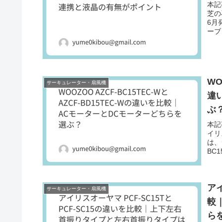
本記
芝の
6月
ーブ
WO
サーキュレーター・扇風機
違
ぶ
本記
イリ
は、
BC1
アイ
サーキュレーター・扇風機
較
ら