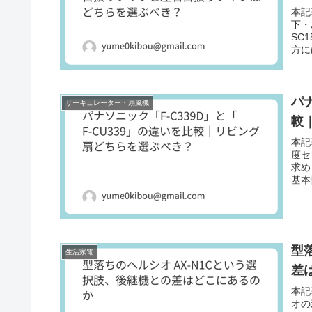
本記
下・
SC
方に
パナ
サーキュレーター・扇風機
較
本記
度セ
求め
基本
型
生活家電
差
本記
オの