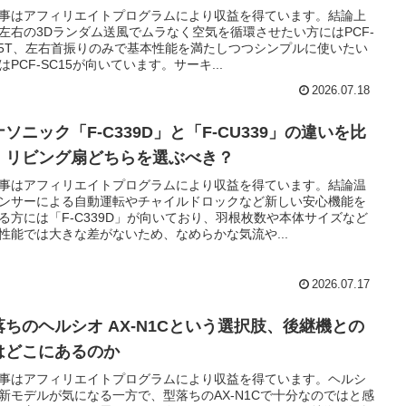
事はアフィリエイトプログラムにより収益を得ています。結論上
左右の3Dランダム送風でムラなく空気を循環させたい方にはPCF-
15T、左右首振りのみで基本性能を満たしつつシンプルに使いたい
はPCF-SC15が向いています。サーキ...
2026.07.18
ソニック「F-C339D」と「F-CU339」の違いを比
｜リビング扇どちらを選ぶべき？
事はアフィリエイトプログラムにより収益を得ています。結論温
ンサーによる自動運転やチャイルドロックなど新しい安心機能を
る方には「F-C339D」が向いており、羽根枚数や本体サイズなど
性能では大きな差がないため、なめらかな気流や...
2026.07.17
落ちのヘルシオ AX-N1Cという選択肢、後継機との
はどこにあるのか
事はアフィリエイトプログラムにより収益を得ています。ヘルシ
新モデルが気になる一方で、型落ちのAX-N1Cで十分なのではと感